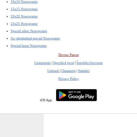
10x10 Nonograme
15x15 Nonograme
20x20 Nonograme
25x25 Nonograme
Special zilnic Nonograme
Joc săptămânal special Nonograme
Special lunar Nonograme
Devino Patron
Comentariu
|
Specifică jocul
|
Întrebări frecvente
Listează
|
Clasament
|
Statistici
Privacy Policy
iOS App