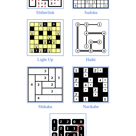
Slitherlink
Sudoku
Light Up
Hashi
Shikaku
Nurikabe