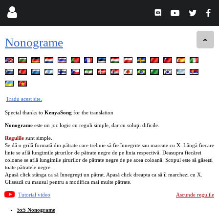
Nonograme
Tradu acest site.
Special thanks to
KenyaSong
for the translation
Nonograme
este un joc logic cu reguli simple, dar cu soluţii dificile.
Regulile
sunt simple.
Se dă o grilă formată din pătrate care trebuie să fie înnegrite sau marcate cu X. Lângă fiecare
linie se află lungimile şirurilor de pătrate negre de pe linia respectivă. Deasupra fiecărei
coloane se află lungimile şirurilor de pătrate negre de pe acea coloană. Scopul este să găseşti
toate pătratele negre.
Apasă click stânga ca să înnegreşti un pătrat. Apasă click dreapta ca să îl marchezi cu X.
Glisează cu mausul pentru a modifica mai multe pătrate.
Tutorial video
Ascunde regulile
5x5 Nonograme