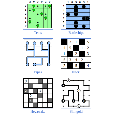
Tents
Battleships
Pipes
Hitori
Heyawake
Shingoki